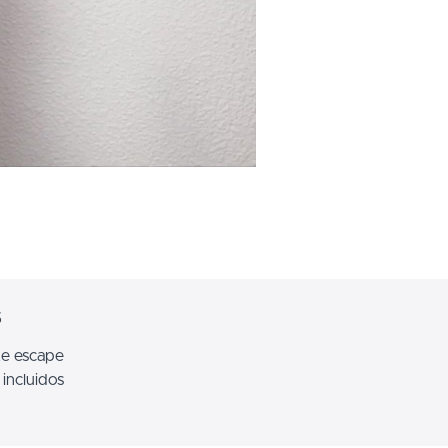
s
te escape
incluidos